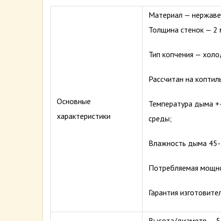
Материал — нержаве
Толщина стенок — 2 
Тип копчения — холо
Рассчитан на коптил
Основные
Температура дыма +
характеристики
среды;
Влажность дыма 45-
Потребляемая мощнос
Гарантия изготовител
Высота/диаметр — 