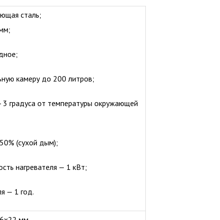
ющая сталь;
мм;
дное;
ьную камеру до 200 литров;
- 3 градуса от температуры окружающей
50% (сухой дым);
ть нагревателя — 1 кВт;
я — 1 год.
56х22 мм