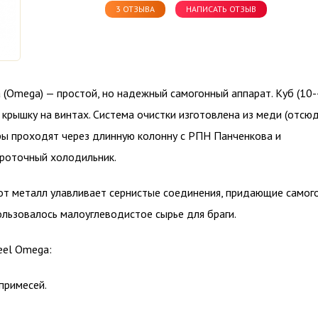
3 ОТЗЫВА
НАПИСАТЬ ОТЗЫВ
 (Omega) — простой, но надежный самогонный аппарат. Куб (10-
крышку на винтах. Система очистки изготовлена из меди (отсюд
ары проходят через длинную колонну с РПН Панченкова и
роточный холодильник.
от металл улавливает сернистые соединения, придающие самог
ользовалось малоуглеводистое сырье для браги.
eel Omega:
примесей.