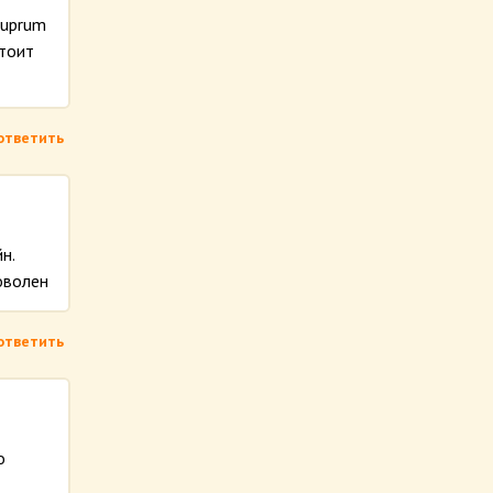
Cuprum
стоит
ответить
н.
оволен
ответить
о