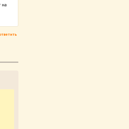
 на
ответить