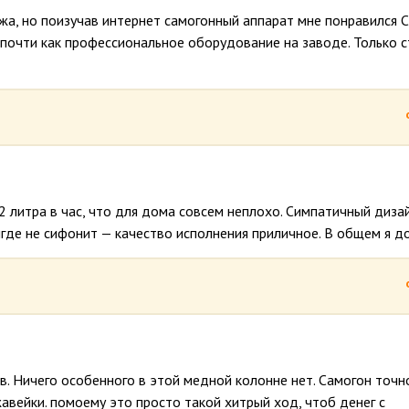
ража, но поизучав интернет самогонный аппарат мне понравился 
 почти как профессиональное оборудование на заводе. Только 
 литра в час, что для дома совсем неплохо. Симпатичный дизай
игде не сифонит — качество исполнения приличное. В общем я д
в. Ничего особенного в этой медной колонне нет. Самогон точн
жавейки. помоему это просто такой хитрый ход, чтоб денег с