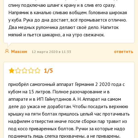
спину подключаю шланг к крану и в слив его сразу.
Напрямик в каналью сливаю вобщем. Головина широкая
у куба. Рука до дна достает, всё промывается отлично.
Два медных рулончика делают своё дело. Напиток
мягкий и пьется шикарно, а на утро свежачок.
Максим
ответить
12 марта 2020 в 11:33
1/5
приобрёл самогонный аппарат Германия 2 2020 года с
кубом на 15 литров. Полное разочарование и в
аппарате и в ИП Гайнутдинов А. Н. Аппарат на самом
деле до ужаса не доработан. Чтобы посадить верхнюю
крышку на пяти болтах пришлось целый час протачивать
надфилем отверстия иначе после сборки пар травит из
под косо приваренных болтов. Ручки за которые надо
поднимать лишь слегка прихвачены, а не приварены,