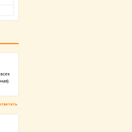
 всех
ная).
ответить