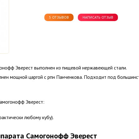
5 ОТЗЫВОВ
НАПИСАТЬ ОТЗЫВ
гонофф Эверест выполнен из пищевой нержавеющей стали.
лнен мощной царгой с рпн Панченкова. Подходит под большинс
Самогонофф Эверест:
рактически любому кубу).
ппарата Самогонофф Эверест