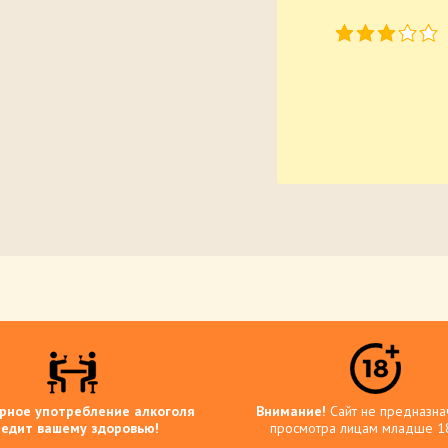
рное употребление алкоголя
Внимание!
Сайт не предназна
редит вашему здоровью!
просмотра лицам младше 18