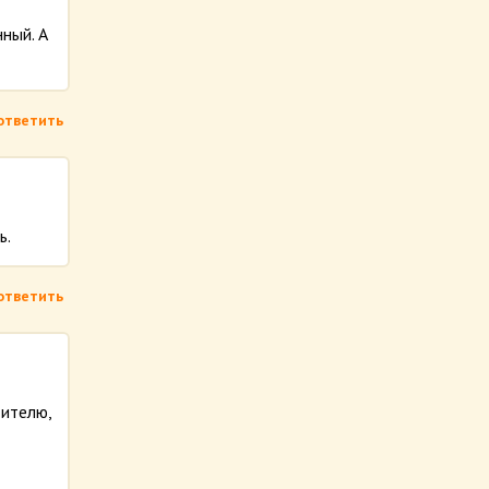
ный. А
ответить
ь.
ответить
дителю,