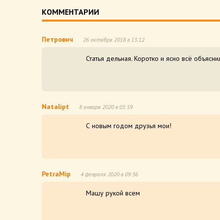
КОММЕНТАРИИ
Петрович
26 октября 2018 в 13:12
Статья дельная. Коротко и ясно всё объясни
Natalipt
8 января 2020 в 05:59
С новым годом друзья мои!
PetraMip
4 февраля 2020 в 09:36
Машу рукой всем