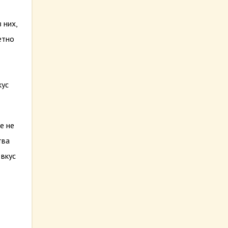
 них,
етно
кус
е не
тва
 вкус