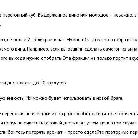
 в перегонный куб. Выдержанное вино или молодое – неважно, э
.
о, не более 2–3 литров в час. Нужно обязательно отобрать го
емого вина. Например, если вы решили сделать самогон из вина
ого выхода нужно отобрать. Эта фракция не только портит вкус,
ти дистиллята до 40 градусов.
ю ёмкость. Их можно будет использовать в новой браге.
 перегонки, но всё-таки из-за разных обстоятельств его качест
что лучше очистить готовый дистиллят углём, но в этом случае
сли боитесь потерять аромат – просто сделайте повторную пере