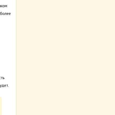
шком
 более
сть
удет.