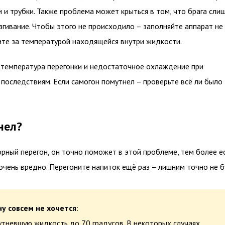
 и трубки. Также проблема может крыться в том, что брага сли
гивание. Чтобы этого не происходило – заполняйте аппарат не
ите за температурой находящейся внутри жидкости.
температура перегонки и недостаточное охлаждение при
последствиям. Если самогон помутнел – проверьте всё ли было
нел?
рный перегон, он точно поможет в этой проблеме, тем более е
очень вредно. Перегоните напиток ещё раз – лишним точно не б
ну совсем не хочется
:
тневшую жидкость до 70 градусов. В некоторых случаях