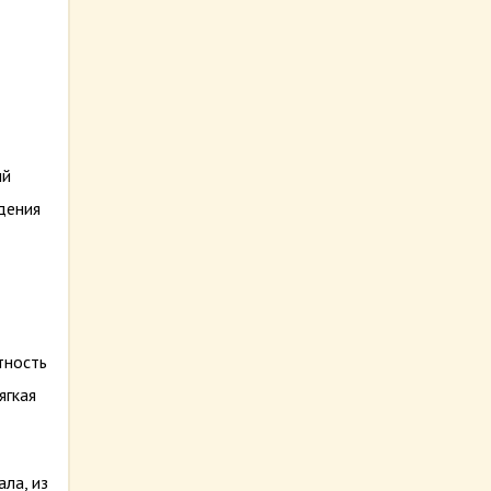
ый
дения
тность
ягкая
ла, из