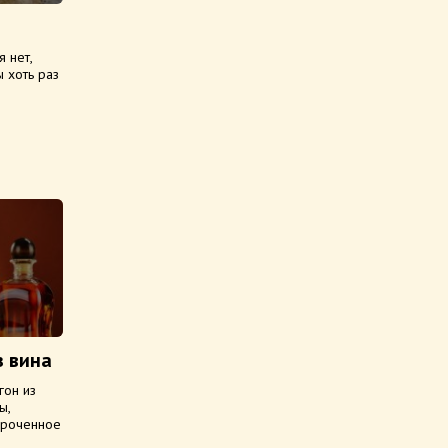
 нет,
ы хоть раз
з вина
гон из
ы,
осроченное