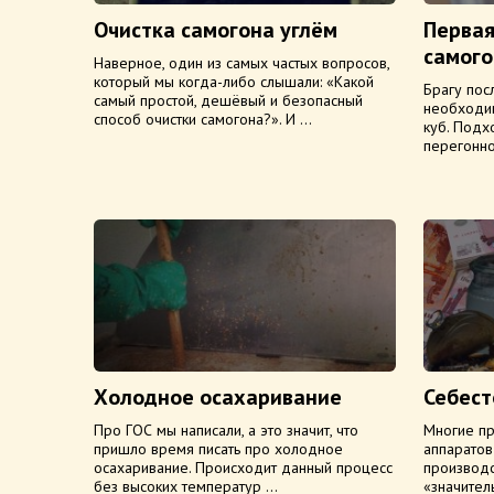
Очистка самогона углём
Первая
самого
Наверное, один из самых частых вопросов,
который мы когда-либо слышали: «Какой
Брагу пос
самый простой, дешёвый и безопасный
необходим
способ очистки самогона?». И ...
куб. Подх
перегонно
Холодное осахаривание
Себест
Про ГОС мы написали, а это значит, что
Многие п
пришло время писать про холодное
аппарато
осахаривание. Происходит данный процесс
производс
без высоких температур ...
«значител