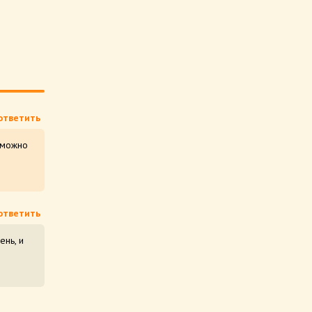
ответить
 можно
ответить
ень, и