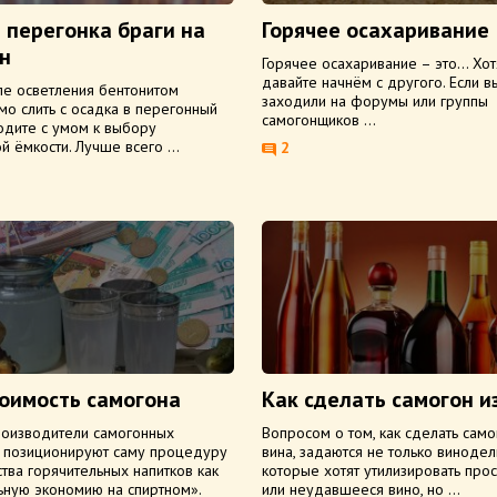
 перегонка браги на
Горячее осахаривание
н
Горячее осахаривание – это… Хотя
давайте начнём с другого. Если в
ле осветления бентонитом
заходили на форумы или группы
о слить с осадка в перегонный
самогонщиков ...
одите с умом к выбору
й ёмкости. Лучше всего ...
2
оимость самогона
Как сделать самогон и
роизводители самогонных
Вопросом о том, как сделать само
в позиционируют саму процедуру
вина, задаются не только винодел
тва горячительных напитков как
которые хотят утилизировать пр
ьную экономию на спиртном».
или неудавшееся вино, но ...