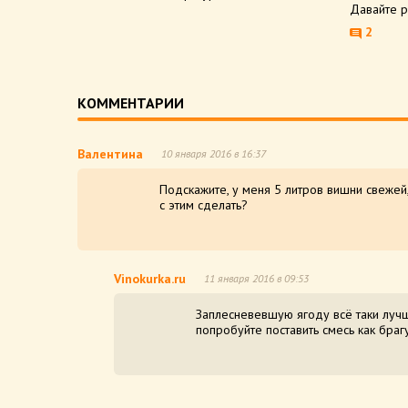
Давайте р
2
КОММЕНТАРИИ
Валентина
10 января 2016 в 16:37
Подскажите, у меня 5 литров вишни свежей,
с этим сделать?
Vinokurka.ru
11 января 2016 в 09:53
Заплесневевшую ягоду всё таки лучш
попробуйте поставить смесь как брагу